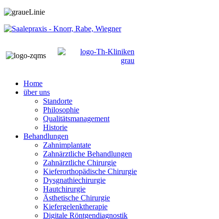
Home
über uns
Standorte
Philosophie
Qualitätsmanagement
Historie
Behandlungen
Zahnimplantate
Zahnärztliche Behandlungen
Zahnärztliche Chirurgie
Kieferorthopädische Chirurgie
Dysgnathiechirurgie
Hautchirurgie
Ästhetische Chirurgie
Kiefergelenktherapie
Digitale Röntgendiagnostik