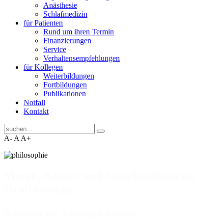
Anästhesie
Schlafmedizin
für Patienten
Rund um ihren Termin
Finanzierungen
Service
Verhaltensempfehlungen
für Kollegen
Weiterbildungen
Fortbildungen
Publikationen
Notfall
Kontakt
A-
A
A+
Mund-, Kiefer- und Gesichtschirurgie
Oralchirurgie
Belegärzte der Thüringen-Kliniken