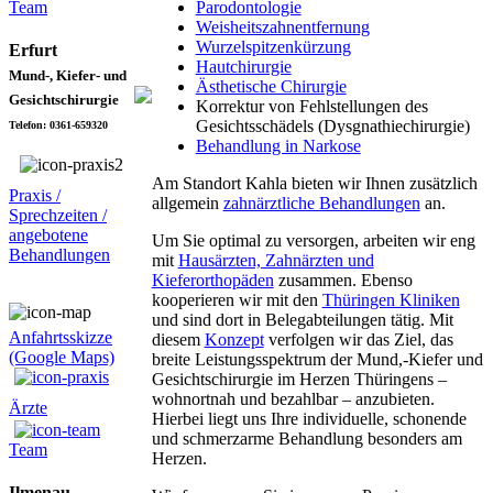
Team
Parodontologie
Weisheitszahnentfernung
Wurzelspitzenkürzung
Erfurt
Hautchirurgie
Mund-, Kiefer- und
Ästhetische Chirurgie
Gesichtschirurgie
Korrektur von Fehlstellungen des
Gesichtsschädels (Dysgnathiechirurgie)
Telefon: 0361-659320
Behandlung in Narkose
Am Standort Kahla bieten wir Ihnen zusätzlich
Praxis /
allgemein
zahnärztliche Behandlungen
an.
Sprechzeiten /
angebotene
Um Sie optimal zu versorgen, arbeiten wir eng
Behandlungen
mit
Hausärzten, Zahnärzten und
Kieferorthopäden
zusammen. Ebenso
kooperieren wir mit den
Thüringen Kliniken
und sind dort in Belegabteilungen tätig. Mit
Anfahrtsskizze
diesem
Konzept
verfolgen wir das Ziel, das
(Google Maps)
breite Leistungsspektrum der Mund,-Kiefer und
Gesichtschirurgie im Herzen Thüringens –
wohnortnah und bezahlbar – anzubieten.
Ärzte
Hierbei liegt uns Ihre individuelle, schonende
und schmerzarme Behandlung besonders am
Team
Herzen.
Ilmenau