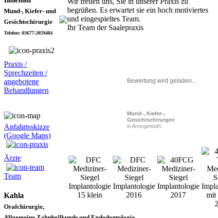
Wir freuen uns, Sie in unserer Praxis zu
begrüßen. Es erwartet sie ein hoch motiviertes
Mund-, Kiefer- und
und eingespieltes Team.
Gesichtschirurgie
Ihr Team der Saalepraxis
Telefon: 03677-2059484
Praxis /
Sprechzeiten /
angebotene
Bewertung wird geladen...
Behandlungen
Mund-, Kiefer-,
Gesichtschirurgen
Anfahrtsskizze
in Arnsgereuth
(Google Maps)
Ärzte
Team
Kahla
Oralchirurgie,
Allgemeine Zahnheilkunde und Endodontologie